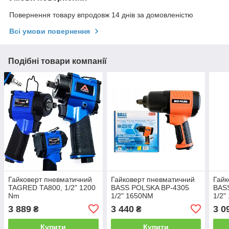
Повернення товару впродовж 14 днів за домовленістю
Всі умови повернення
Подібні товари компанії
Гайковерт пневматичний
Гайковерт пневматичний
Гайк
TAGRED TA800, 1/2" 1200
BASS POLSKA BP-4305
BAS
Nm
1/2" 1650NM
1/2"
3 889
3 440
3 0
₴
₴
Купити
Купити