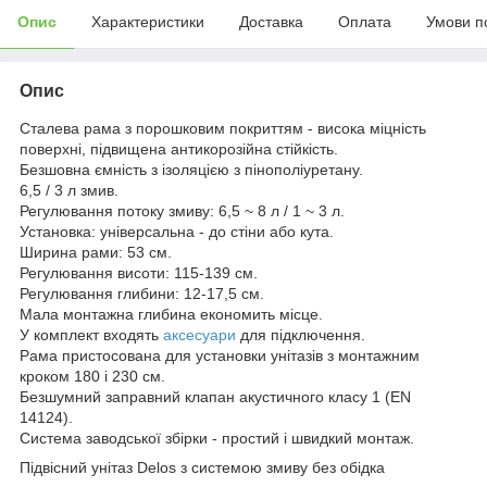
Опис
Характеристики
Доставка
Оплата
Умови п
Опис
Сталева рама з порошковим покриттям - висока міцність
поверхні, підвищена антикорозійна стійкість.
Безшовна ємність з ізоляцією з пінополіуретану.
6,5 / 3 л змив.
Регулювання потоку змиву: 6,5 ~ 8 л / 1 ~ 3 л.
Установка: універсальна - до стіни або кута.
Ширина рами: 53 см.
Регулювання висоти: 115-139 см.
Регулювання глибини: 12-17,5 см.
Мала монтажна глибина економить місце.
У комплект входять
аксесуари
для підключення.
Рама пристосована для установки унітазів з монтажним
кроком 180 і 230 см.
Безшумний заправний клапан акустичного класу 1 (EN
14124).
Система заводської збірки - простий і швидкий монтаж.
Підвісний унітаз Delos з системою змиву без обідка