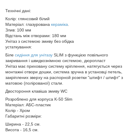
Технічні дані:
Колір: глянсовий білий
Матеріал: глазурована
кераміка
.
Злив: 100 мм
Відстань між отворами: 180 мм
Унітаз з системою змиву без обідка
устаткування:
Біле
сидіння для унітазу
SLIM з функцією повільного
закривання і швидкознімною системою, дюропласт
Унітаз має приховану систему кріплення, натягується через
монтажні отвори дошки, система зручна в установці петель,
закріплених зверху на распорной розетки "штифт / штифт" з
матовою (полірованої) стали.
Двостороння клавіша змиву WC
Розроблено для корпуса K-50 Slim
Матеріал: АБС-пластик
Колір - Хром
Габаритні розміри:
Ширина - 22,5 см.
Висота - 16,5 см.