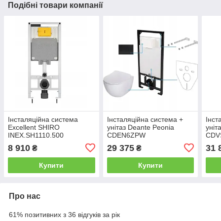
Подібні товари компанії
Інсталяційна система
Інсталяційна система +
Інст
Excellent SHIRO
унітаз Deante Peonia
уніт
INEX.SH1110.500
CDEN6ZPW
CDV
8 910
29 375
31 
₴
₴
Купити
Купити
Про нас
61% позитивних з 36 відгуків за рік