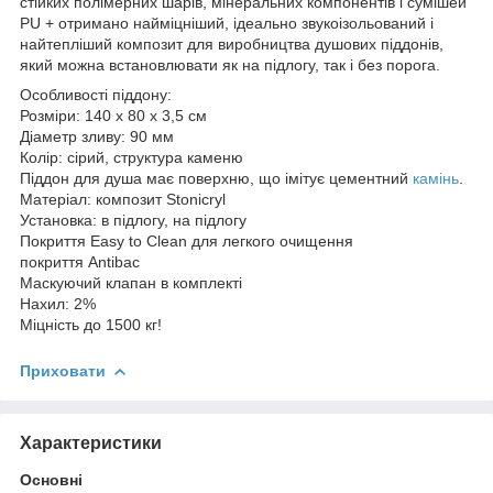
стійких полімерних шарів, мінеральних компонентів і сумішей
PU + отримано найміцніший, ідеально звукоізольований і
найтепліший композит для виробництва душових піддонів,
який можна встановлювати як на підлогу, так і без порога.
Особливості піддону:
Розміри: 140 x 80 x 3,5 см
Діаметр зливу: 90 мм
Колір: сірий, структура каменю
Піддон для душа має поверхню, що імітує цементний
камінь
.
Матеріал: композит Stonicryl
Установка: в підлогу, на підлогу
Покриття Easy to Clean для легкого очищення
покриття Antibac
Маскуючий клапан в комплекті
Нахил: 2%
Міцність до 1500 кг!
Приховати
Характеристики
Основні