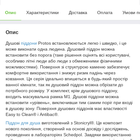
Опис
Характеристики
Доставка
Оплата
Умови п
Опис
Душові
піддони
Protos встановлюються легко і швидко, і це
може виконати одна людина. Душовий піддон можна
встановити без порога (таке рішення оцінять всі користувачі,
особливо літні люди або люди з обмеженими фізичними
можливостями). Поверхня зі структурою каменю забезпечує
комфортне використання і знижує ризик падінь через
ковзання. Ця серія ідеально впишеться в будь-який простір
ванної кімнати, так як душовий піддон можна обрізати до
потрібного розміру. У комплект, крім душового піддону,
входить маскувальна рамка М1. Душові піддони можна
встановити «урівень», виключивши тим самим поріг при вході
в душову зону. Поверхня душових піддонів має властивості
Easy to Clean® і Antibac®.
Піддон для душа
виготовлений з Stonicryl®. Це композит
нового покоління, створений на основі досвіду і досліджень,
проведених в лабораторіях Schedpol. Завдяки використанню