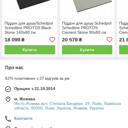
Піддон для душуSchedpol
Піддон для душу Schedpol
Підд
Schedline PROTOS Black
Schedline PROTOS
Sch
Stone 140x80 см
Cement Stone 90x80 см
Ceme
18 099
20 579
21 
₴
₴
Купити
Купити
Про нас
62% позитивних з 37 відгуків за рік
Працює з 21.10.2014
м. Жовква
Місто Жовква вул. Степана Бандери, 29, Львів, Львівська
область, 80300, Львів, Україна, Жовква, Україна
Контакти