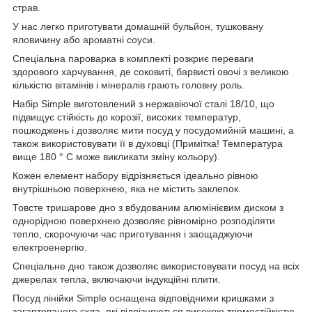
страв.
У нас легко приготувати домашній бульйон, тушковану
яловичину або ароматні соуси.
Спеціальна пароварка в комплекті розкриє переваги
здорового харчування, де соковиті, барвисті овочі з великою
кількістю вітамінів і мінералів грають головну роль.
Набір Simple виготовлений з нержавіючої сталі 18/10, що
підвищує стійкість до корозії, високих температур,
пошкоджень і дозволяє мити посуд у посудомийній машині, а
також використовувати її в духовці (Примітка! Температура
вище 180 ° C може викликати зміну кольору).
Кожен елемент набору відрізняється ідеально рівною
внутрішньою поверхнею, яка не містить заклепок.
Товсте тришарове дно з вбудованим алюмінієвим диском з
однорідною поверхнею дозволяє рівномірно розподіляти
тепло, скорочуючи час приготування і заощаджуючи
електроенергію.
Спеціальне дно також дозволяє використовувати посуд на всіх
джерелах тепла, включаючи індукційні плити.
Посуд лінійки Simple оснащена відповідними кришками з
загартованого скла, які відрізняються високою термостійкістю.