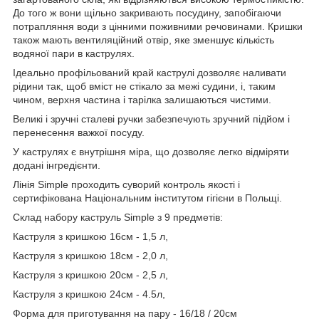
До того ж вони щільно закривають посудину, запобігаючи
потрапляння води з цінними поживними речовинами. Кришки
також мають вентиляційний отвір, яке зменшує кількість
водяної пари в каструлях.
Ідеально профільований край каструлі дозволяє наливати
рідини так, щоб вміст не стікало за межі судини, і, таким
чином, верхня частина і тарілка залишаються чистими.
Великі і зручні сталеві ручки забезпечують зручний підйом і
перенесення важкої посуду.
У каструлях є внутрішня міра, що дозволяє легко відміряти
додані інгредієнти.
Лінія Simple проходить суворий контроль якості і
сертифікована Національним інститутом гігієни в Польщі.
Склад набору каструль Simple з 9 предметів:
Каструля з кришкою 16см - 1,5 л,
Каструля з кришкою 18см - 2,0 л,
Каструля з кришкою 20см - 2,5 л,
Каструля з кришкою 24см - 4.5л,
Форма для приготування на пару - 16/18 / 20см